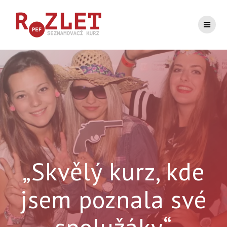
Přeskočit
na
obsah
„Skvělý kurz, kde
jsem poznala své