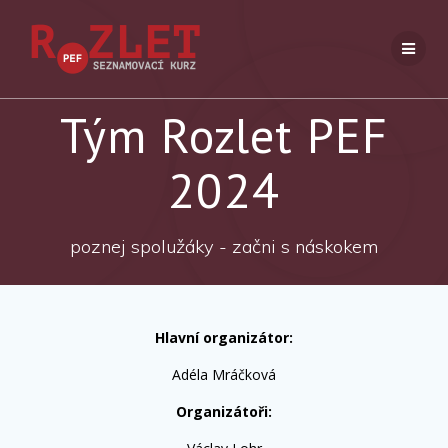
Přeskočit
na
obsah
Tým Rozlet PEF
2024
poznej spolužáky - začni s náskokem
Hlavní organizátor:
Adéla Mráčková
Organizátoři: