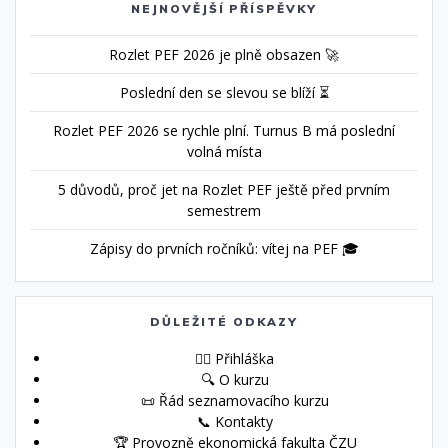
NEJNOVĚJŠÍ PŘÍSPĚVKY
Rozlet PEF 2026 je plně obsazen 🚀
Poslední den se slevou se blíží ⏳
Rozlet PEF 2026 se rychle plní. Turnus B má poslední
volná místa
5 důvodů, proč jet na Rozlet PEF ještě před prvním
semestrem
Zápisy do prvních ročníků: vítej na PEF 🎓
DŮLEŽITÉ ODKAZY
🙋‍♀️ Přihláška
🔍 O kurzu
📜 Řád seznamovacího kurzu
📞 Kontakty
🏆 Provozně ekonomická fakulta ČZU