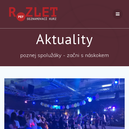
Přeskočit
na
obsah
Aktuality
poznej spolužáky - začni s náskokem