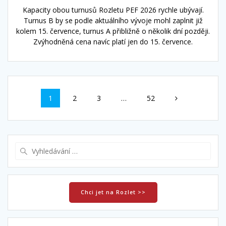
Kapacity obou turnusů Rozletu PEF 2026 rychle ubývají.
Turnus B by se podle aktuálního vývoje mohl zaplnit již
kolem 15. července, turnus A přibližně o několik dní později.
Zvýhodněná cena navíc platí jen do 15. července.
Příspěvek
Stránka
Stránka
Stránka
Stránka
1
2
3
…
52
navigace
Vyhledat:
Chci jet na Rozlet >>