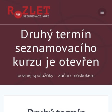
Přeskočit
na
obsah
Druhý termín
seznamovacího
kurzu je otevřen
poznej spolužáky - začni s náskokem