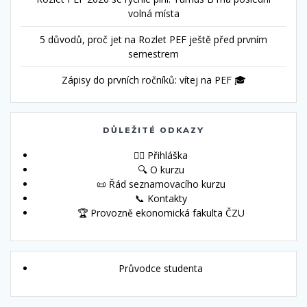
volná místa
5 důvodů, proč jet na Rozlet PEF ještě před prvním
semestrem
Zápisy do prvních ročníků: vítej na PEF 🎓
DŮLEŽITÉ ODKAZY
🙋‍♀️ Přihláška
🔍 O kurzu
📜 Řád seznamovacího kurzu
📞 Kontakty
🏆 Provozně ekonomická fakulta ČZU
Průvodce studenta