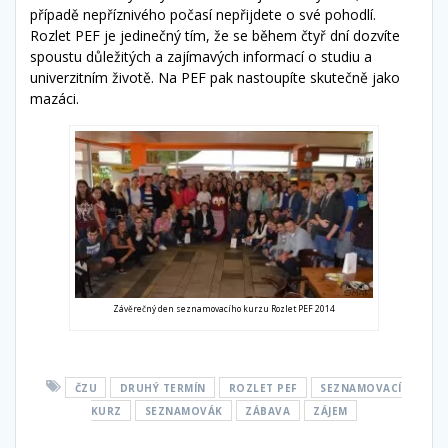
případě nepříznivého počasí nepřijdete o své pohodlí.
Rozlet PEF je jedinečný tím, že se během čtyř dní dozvíte
spoustu důležitých a zajímavých informací o studiu a
univerzitním životě. Na PEF pak nastoupíte skutečně jako
mazáci.
Závěrečný den seznamovacího kurzu Rozlet PEF 2014
ČZU
DRUHÝ TERMÍN
ROZLET PEF
SEZNAMOVACÍ
KURZ
SEZNAMOVÁK
ZÁBAVA
ZÁJEM