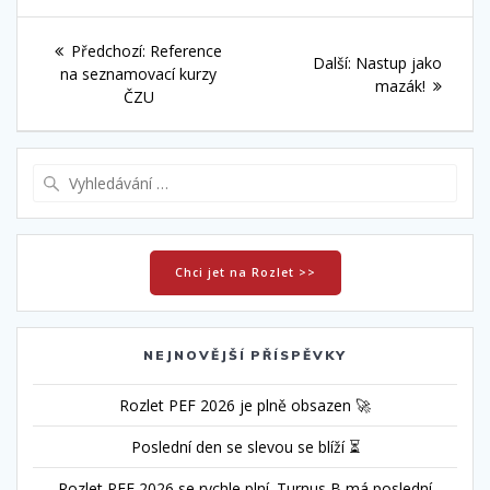
Navigace
Předchozí
Předchozí:
Reference
Další
Další:
Nastup jako
pro
příspěvek:
na seznamovací kurzy
příspěvek:
mazák!
ČZU
příspěvek
Vyhledat:
Chci jet na Rozlet >>
NEJNOVĚJŠÍ PŘÍSPĚVKY
Rozlet PEF 2026 je plně obsazen 🚀
Poslední den se slevou se blíží ⏳
Rozlet PEF 2026 se rychle plní. Turnus B má poslední