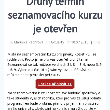
Druhý termín
seznamovacího kurzu
je otevřen
Maruška Pechrová
Aktuality
10.07.2015
|
0
Místa na seznamovacím kurzu pro prváky Rozlet PEF se
rychle plní. Proto jsme pro vás otevřeli druhý termín.
Seznamovat se tak můžete ve dnech 31. 8. – 3. 9. nebo 3. 9.
– 6. 9. Vyberte si čas, který vám vyhovuje. Přihlásit se
můžete na http://rozlet.pef.czu.cz.
Chci se přihlásit >>
Na seznamovacím kurzu poznáte své budoucí spolužáky a
také studenty vyšších ročníků, kteří pro vás zajišťují bohatý
program. Ten bude probíhat přímo v příjemném prostředí
areálu univerzity. Ubytování na kolejích má výhodu, že v