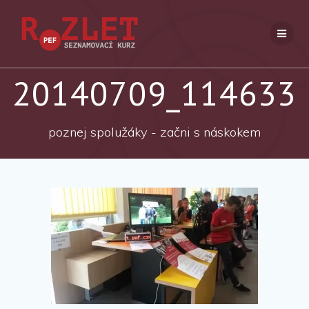
Přeskočit
na
obsah
20140709_114633
poznej spolužáky - začni s náskokem