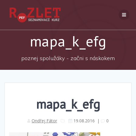
Přeskočit
na
obsah
mapa_k_efg
poznej spolužáky - začni s náskokem
mapa_k_efg
Ondřej Fátor
19.08.2016
|
0