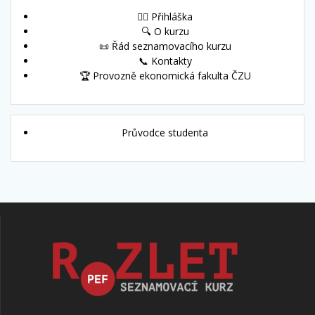
🙋‍♀️ Přihláška
🔍 O kurzu
📜 Řád seznamovacího kurzu
📞 Kontakty
🏆 Provozně ekonomická fakulta ČZU
Průvodce studenta