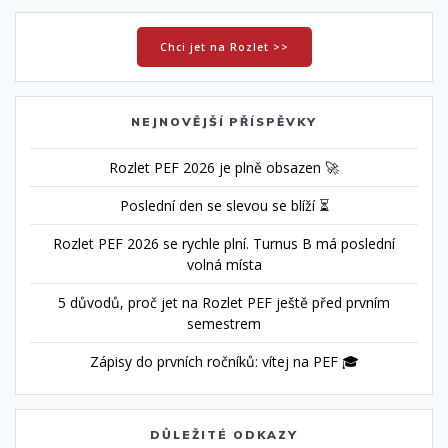
Chci jet na Rozlet >>
NEJNOVĚJŠÍ PŘÍSPĚVKY
Rozlet PEF 2026 je plně obsazen 🚀
Poslední den se slevou se blíží ⏳
Rozlet PEF 2026 se rychle plní. Turnus B má poslední
volná místa
5 důvodů, proč jet na Rozlet PEF ještě před prvním
semestrem
Zápisy do prvních ročníků: vítej na PEF 🎓
DŮLEŽITÉ ODKAZY