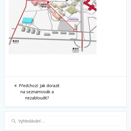
Navigace
Předchozí
Předchozí:
Jak dorazit
pro
příspěvek:
na seznamovák a
nezabloudit?
příspěvek
Vyhledat: