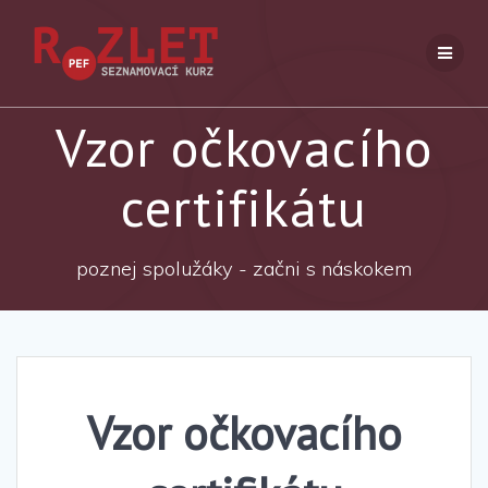
Přeskočit
na
obsah
Vzor očkovacího
certifikátu
poznej spolužáky - začni s náskokem
Vzor očkovacího