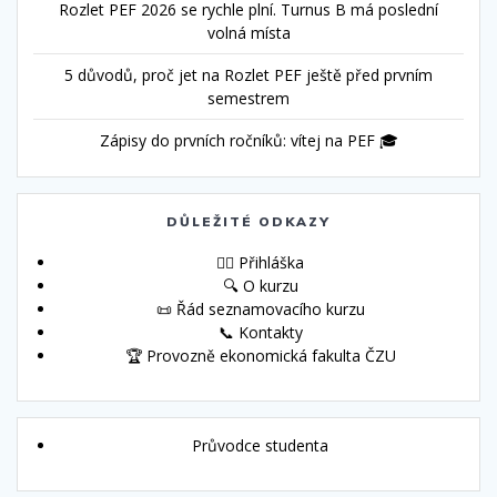
Rozlet PEF 2026 se rychle plní. Turnus B má poslední
volná místa
5 důvodů, proč jet na Rozlet PEF ještě před prvním
semestrem
Zápisy do prvních ročníků: vítej na PEF 🎓
DŮLEŽITÉ ODKAZY
🙋‍♀️ Přihláška
🔍 O kurzu
📜 Řád seznamovacího kurzu
📞 Kontakty
🏆 Provozně ekonomická fakulta ČZU
Průvodce studenta