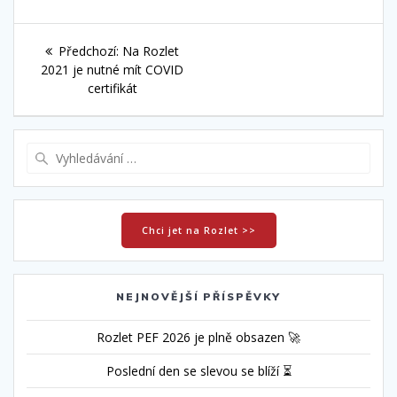
Navigace
Předchozí
Předchozí:
Na Rozlet
pro
příspěvek:
2021 je nutné mít COVID
certifikát
příspěvek
Vyhledat:
Chci jet na Rozlet >>
NEJNOVĚJŠÍ PŘÍSPĚVKY
Rozlet PEF 2026 je plně obsazen 🚀
Poslední den se slevou se blíží ⏳