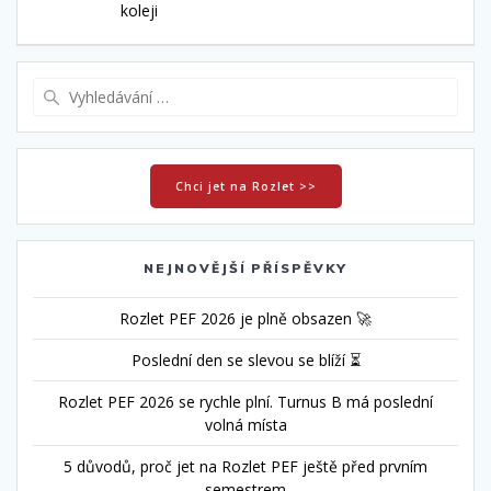
příspěvek
koleji
Vyhledat:
Chci jet na Rozlet >>
NEJNOVĚJŠÍ PŘÍSPĚVKY
Rozlet PEF 2026 je plně obsazen 🚀
Poslední den se slevou se blíží ⏳
Rozlet PEF 2026 se rychle plní. Turnus B má poslední
volná místa
5 důvodů, proč jet na Rozlet PEF ještě před prvním
semestrem