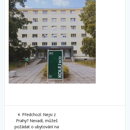
Navigace
Předchozí
Předchozí:
Nejsi z
pro
příspěvek:
Prahy? Nevadí, můžeš
požádat o ubytování na