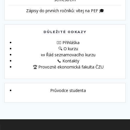
Zápisy do prvních ročníků: vítej na PEF 🎓
DŮLEŽITÉ ODKAZY
🙋‍♀️ Přihláška
🔍 O kurzu
📜 Řád seznamovacího kurzu
📞 Kontakty
🏆 Provozně ekonomická fakulta ČZU
Průvodce studenta