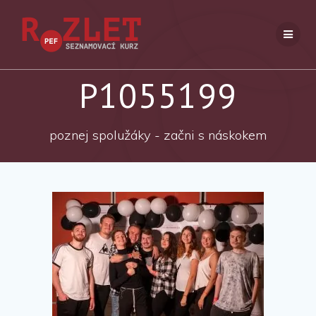
Přeskočit
na
obsah
P1055199
poznej spolužáky - začni s náskokem