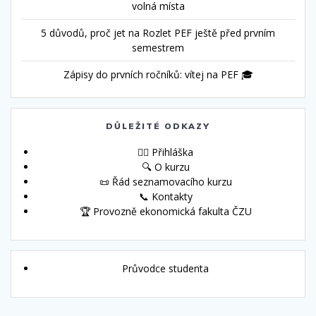
volná místa
5 důvodů, proč jet na Rozlet PEF ještě před prvním
semestrem
Zápisy do prvních ročníků: vítej na PEF 🎓
DŮLEŽITÉ ODKAZY
🙋‍♀️ Přihláška
🔍 O kurzu
📜 Řád seznamovacího kurzu
📞 Kontakty
🏆 Provozně ekonomická fakulta ČZU
Průvodce studenta