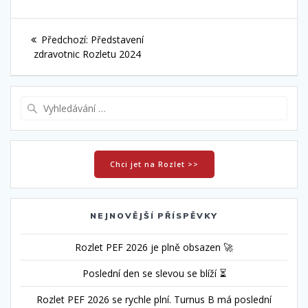
Navigace
Předchozí
Předchozí:
Představení
pro
příspěvek:
zdravotnic Rozletu 2024
příspěvek
Vyhledat:
Chci jet na Rozlet >>
NEJNOVĚJŠÍ PŘÍSPĚVKY
Rozlet PEF 2026 je plně obsazen 🚀
Poslední den se slevou se blíží ⏳
Rozlet PEF 2026 se rychle plní. Turnus B má poslední