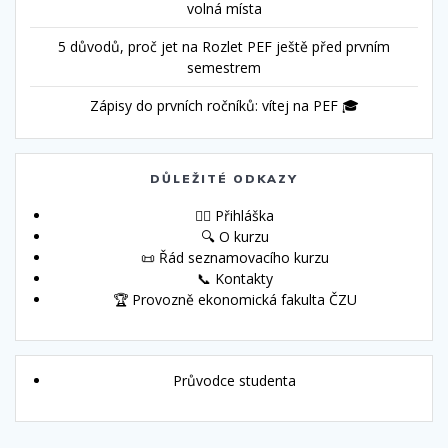
volná místa
5 důvodů, proč jet na Rozlet PEF ještě před prvním
semestrem
Zápisy do prvních ročníků: vítej na PEF 🎓
DŮLEŽITÉ ODKAZY
🙋‍♀️ Přihláška
🔍 O kurzu
📜 Řád seznamovacího kurzu
📞 Kontakty
🏆 Provozně ekonomická fakulta ČZU
Průvodce studenta