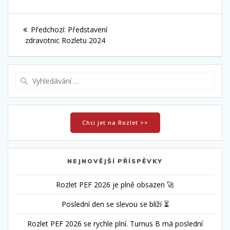
Navigace
Předchozí
Předchozí:
Představení
pro
příspěvek:
zdravotnic Rozletu 2024
příspěvek
Vyhledat:
Chci jet na Rozlet >>
NEJNOVĚJŠÍ PŘÍSPĚVKY
Rozlet PEF 2026 je plně obsazen 🚀
Poslední den se slevou se blíží ⏳
Rozlet PEF 2026 se rychle plní. Turnus B má poslední