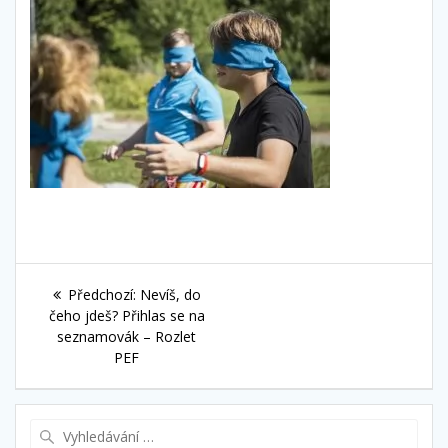
Navigace
Předchozí
Předchozí:
Nevíš, do
pro
příspěvek:
čeho jdeš? Přihlas se na
seznamovák – Rozlet
příspěvek
PEF
Vyhledat: