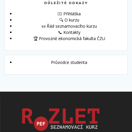
DŮLEŽITÉ ODKAZY
🙋‍♀️ Přihláška
🔍 O kurzu
📜 Řád seznamovacího kurzu
📞 Kontakty
🏆 Provozně ekonomická fakulta ČZU
Průvodce studenta