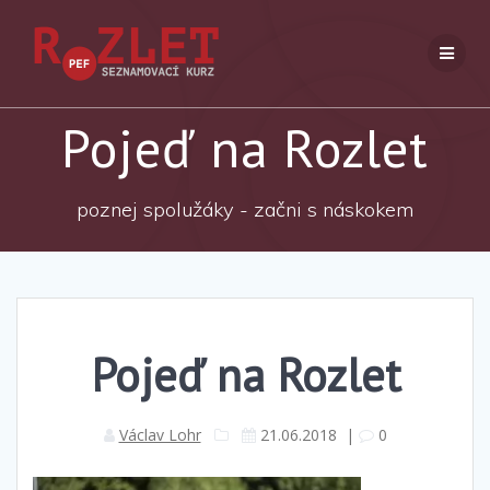
Přeskočit
na
obsah
Pojeď na Rozlet
poznej spolužáky - začni s náskokem
Pojeď na Rozlet
Václav Lohr
21.06.2018
|
0