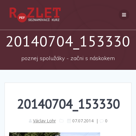
Přeskočit
na
obsah
20140704_153330
poznej spolužáky - začni s náskokem
20140704_153330
Václav Lohr
07.07.2014
|
0