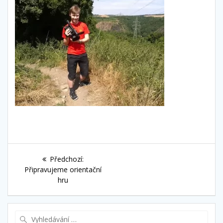
Navigace
Předchozí
Předchozí:
pro
příspěvek:
Připravujeme orientační
hru
příspěvek
Vyhledat: