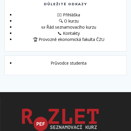
DŮLEŽITÉ ODKAZY
🙋‍♀️ Přihláška
🔍 O kurzu
📜 Řád seznamovacího kurzu
📞 Kontakty
🏆 Provozně ekonomická fakulta ČZU
Průvodce studenta