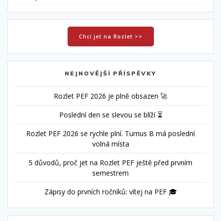
Chci jet na Rozlet >>
NEJNOVĚJŠÍ PŘÍSPĚVKY
Rozlet PEF 2026 je plně obsazen 🚀
Poslední den se slevou se blíží ⏳
Rozlet PEF 2026 se rychle plní. Turnus B má poslední
volná místa
5 důvodů, proč jet na Rozlet PEF ještě před prvním
semestrem
Zápisy do prvních ročníků: vítej na PEF 🎓