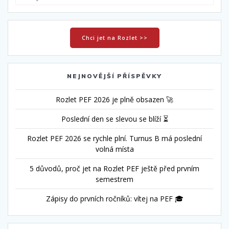
Chci jet na Rozlet >>
NEJNOVĚJŠÍ PŘÍSPĚVKY
Rozlet PEF 2026 je plně obsazen 🚀
Poslední den se slevou se blíží ⏳
Rozlet PEF 2026 se rychle plní. Turnus B má poslední
volná místa
5 důvodů, proč jet na Rozlet PEF ještě před prvním
semestrem
Zápisy do prvních ročníků: vítej na PEF 🎓