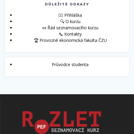
DŮLEŽITÉ ODKAZY
🙋‍♀️ Přihláška
🔍 O kurzu
📜 Řád seznamovacího kurzu
📞 Kontakty
🏆 Provozně ekonomická fakulta ČZU
Průvodce studenta