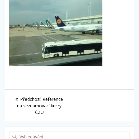
Navigace
Předchozí
Předchozí:
Reference
pro
příspěvek:
na seznamovací kurzy
ČZU
příspěvek
Vyhledat: