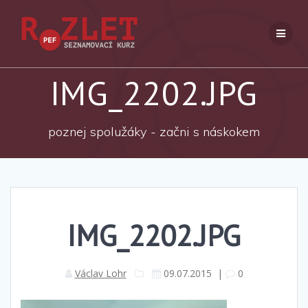
Přeskočit
na
obsah
IMG_2202.JPG
poznej spolužáky - začni s náskokem
IMG_2202.JPG
Václav Lohr
09.07.2015
|
0