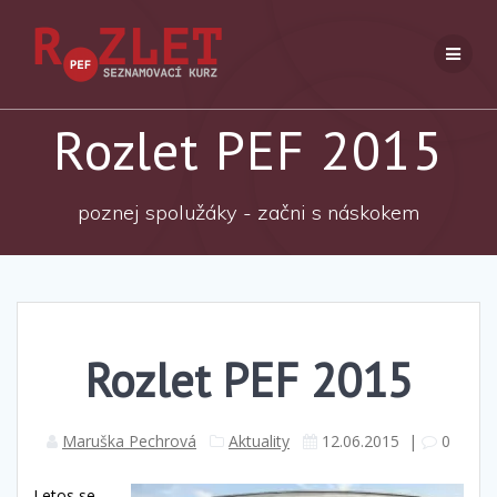
Přeskočit
na
obsah
Rozlet PEF 2015
poznej spolužáky - začni s náskokem
Rozlet PEF 2015
Maruška Pechrová
Aktuality
12.06.2015
|
0
Letos se