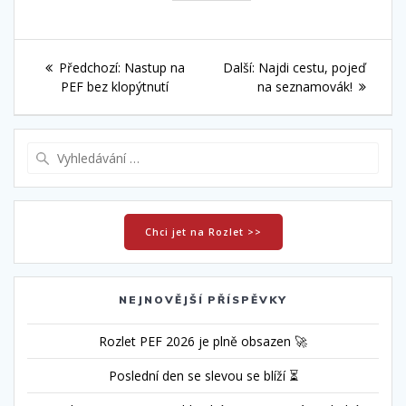
Navigace
Předchozí
Další
Předchozí:
Nastup na
Další:
Najdi cestu, pojeď
pro
příspěvek:
příspěvek:
PEF bez klopýtnutí
na seznamovák!
příspěvek
Vyhledat:
Chci jet na Rozlet >>
NEJNOVĚJŠÍ PŘÍSPĚVKY
Rozlet PEF 2026 je plně obsazen 🚀
Poslední den se slevou se blíží ⏳