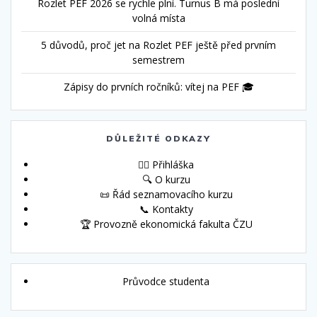
Rozlet PEF 2026 se rychle plní. Turnus B má poslední
volná místa
5 důvodů, proč jet na Rozlet PEF ještě před prvním
semestrem
Zápisy do prvních ročníků: vítej na PEF 🎓
DŮLEŽITÉ ODKAZY
🙋‍♀️ Přihláška
🔍 O kurzu
📜 Řád seznamovacího kurzu
📞 Kontakty
🏆 Provozně ekonomická fakulta ČZU
Průvodce studenta