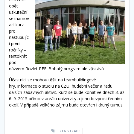
opět
uskuteční
seznamov
ací kurz
pro
nastupujíc
í první
ročníky –
tentokrát
pod
názvem Rozlet PEF. Bohatý program ale zůstává.
Účastníci se mohou těšit na teambuildingové
hry, informace o studiu na ČZU, hudební večer a řadu
dalších zábavných aktivit. Kurz se bude konat ve dnech 3. až
6. 9. 2015 přímo v areálu univerzity a jeho bezprostředním
okolí. V případě velkého zájmu bude otevřen i druhý turnus.
REGISTRACE