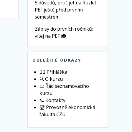
5 důvodů, proč jet na Rozlet
PEF ještě před prvním
semestrem
Zápisy do prvních ročníků:
vítej na PEF 🎓
DŮLEŽITÉ ODKAZY
🙋‍♀️ Přihláška
🔍 O kurzu
📜 Řád seznamovacího
kurzu
📞 Kontakty
🏆 Provozně ekonomická
fakulta ČZU