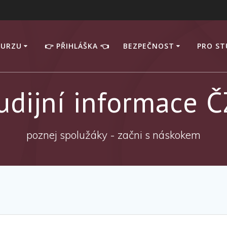
KURZU
👉 PŘIHLÁŠKA 👈
BEZPEČNOST
PRO S
udijní informace 
poznej spolužáky - začni s náskokem