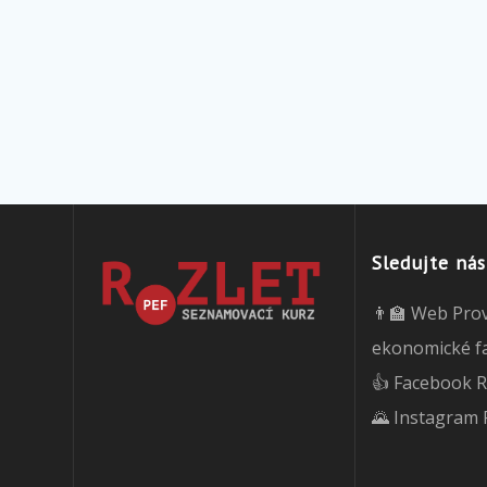
Sledujte nás
👨‍🏫 Web Pro
ekonomické f
👍 Facebook R
🌄 Instagram 