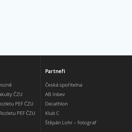
Partneři
vozně
Česká spořitelna
akulty ČZU
AB Inbev
ozletu PEF ČZU
Decathlon
Rozletu PEF ČZU
Klub C
Štěpán Lohr – fotograf