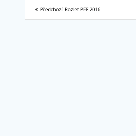
Navigace
Předchozí
Předchozí:
Rozlet PEF 2016
pro
příspěvek:
příspěvek