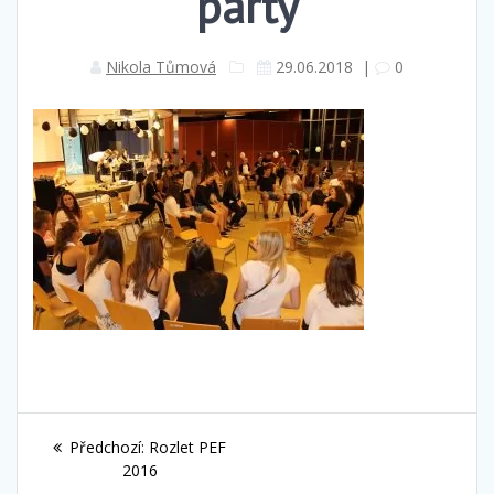
párty
Nikola Tůmová
29.06.2018
|
0
Navigace
Předchozí
Předchozí:
Rozlet PEF
pro
příspěvek:
2016