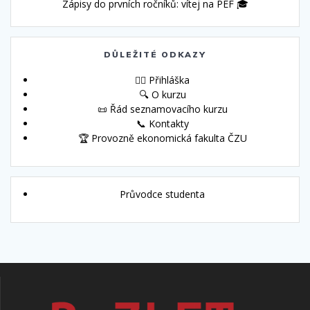
Zápisy do prvních ročníků: vítej na PEF 🎓
DŮLEŽITÉ ODKAZY
🙋‍♀️ Přihláška
🔍 O kurzu
📜 Řád seznamovacího kurzu
📞 Kontakty
🏆 Provozně ekonomická fakulta ČZU
Průvodce studenta