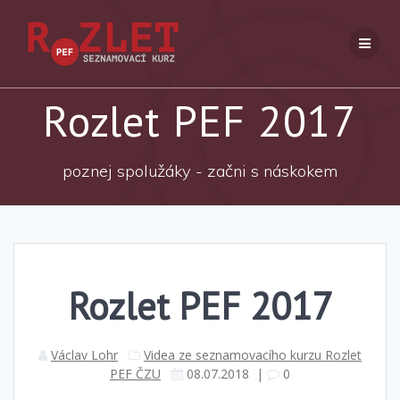
Přeskočit
na
obsah
Rozlet PEF 2017
poznej spolužáky - začni s náskokem
Rozlet PEF 2017
Václav Lohr
Videa ze seznamovacího kurzu Rozlet
PEF ČZU
08.07.2018
|
0