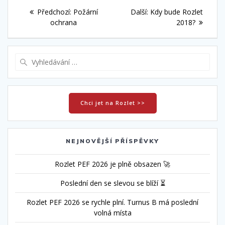
Navigace
Předchozí
Další
Předchozí:
Požární
Další:
Kdy bude Rozlet
pro
příspěvek:
příspěvek:
ochrana
2018?
příspěvek
Vyhledat:
Chci jet na Rozlet >>
NEJNOVĚJŠÍ PŘÍSPĚVKY
Rozlet PEF 2026 je plně obsazen 🚀
Poslední den se slevou se blíží ⏳
Rozlet PEF 2026 se rychle plní. Turnus B má poslední
volná místa