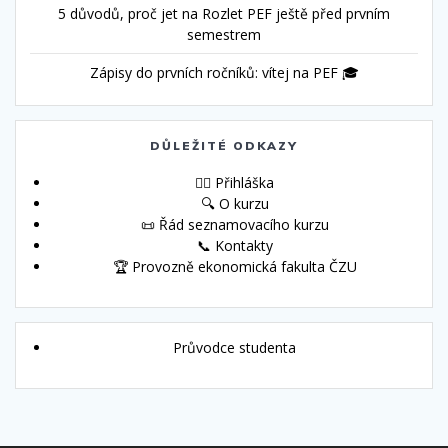
5 důvodů, proč jet na Rozlet PEF ještě před prvním
semestrem
Zápisy do prvních ročníků: vítej na PEF 🎓
DŮLEŽITÉ ODKAZY
🙋‍♀️ Přihláška
🔍 O kurzu
📜 Řád seznamovacího kurzu
📞 Kontakty
🏆 Provozně ekonomická fakulta ČZU
Průvodce studenta