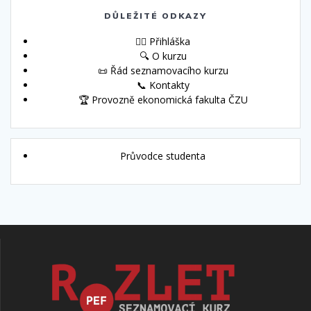
DŮLEŽITÉ ODKAZY
🙋‍♀️ Přihláška
🔍 O kurzu
📜 Řád seznamovacího kurzu
📞 Kontakty
🏆 Provozně ekonomická fakulta ČZU
Průvodce studenta