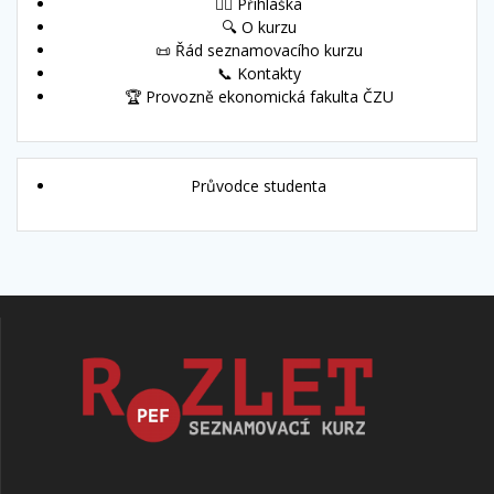
🙋‍♀️ Přihláška
🔍 O kurzu
📜 Řád seznamovacího kurzu
📞 Kontakty
🏆 Provozně ekonomická fakulta ČZU
Průvodce studenta