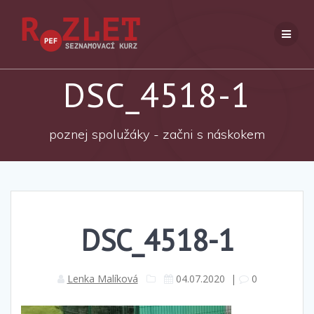
Přeskočit
na
obsah
DSC_4518-1
poznej spolužáky - začni s náskokem
DSC_4518-1
Lenka Malíková
04.07.2020
|
0