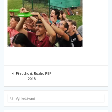
Navigace
Předchozí
Předchozí:
Rozlet PEF
pro
příspěvek:
2018
příspěvek
Vyhledat: