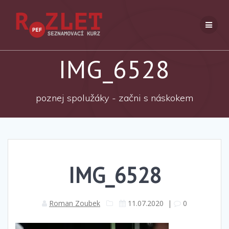
Přeskočit
na
obsah
IMG_6528
poznej spolužáky - začni s náskokem
IMG_6528
Roman Zoubek
11.07.2020
|
0