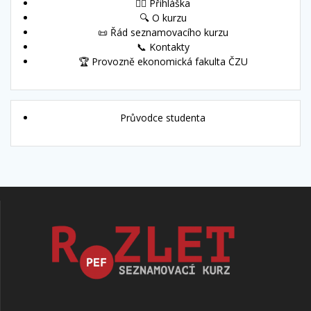
🙋‍♀️ Přihláška
🔍 O kurzu
📜 Řád seznamovacího kurzu
📞 Kontakty
🏆 Provozně ekonomická fakulta ČZU
Průvodce studenta