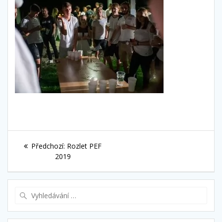
Navigace
Předchozí
Předchozí:
Rozlet PEF
pro
příspěvek:
2019
příspěvek
Vyhledat: