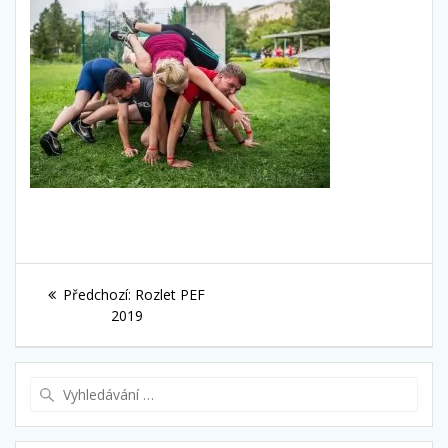
Navigace
Předchozí
Předchozí:
Rozlet PEF
pro
příspěvek:
2019
příspěvek
Vyhledat: