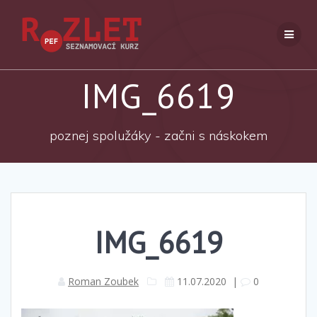
Přeskočit
na
obsah
IMG_6619
poznej spolužáky - začni s náskokem
IMG_6619
Roman Zoubek
11.07.2020
|
0