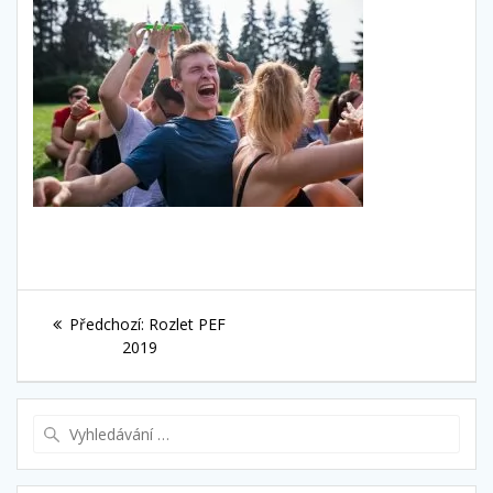
Navigace
Předchozí
Předchozí:
Rozlet PEF
pro
příspěvek:
2019
příspěvek
Vyhledat: