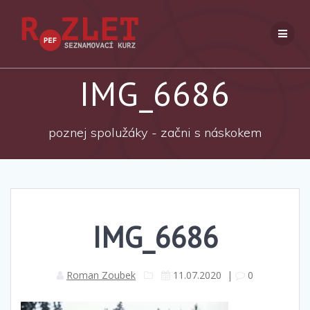
Přeskočit
na
obsah
IMG_6686
poznej spolužáky - začni s náskokem
IMG_6686
Roman Zoubek
11.07.2020
|
0