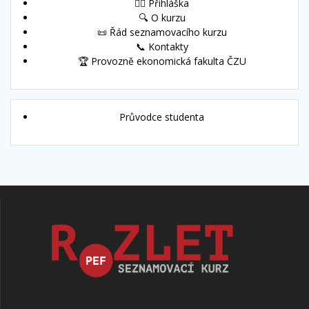
🙋‍♀️ Přihláška
🔍 O kurzu
📜 Řád seznamovacího kurzu
📞 Kontakty
🏆 Provozně ekonomická fakulta ČZU
Průvodce studenta