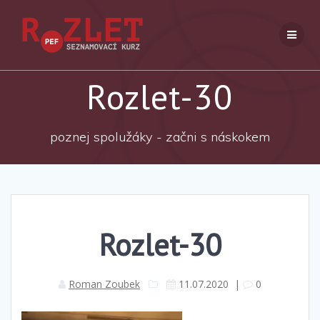
Přeskočit
na
obsah
Rozlet-30
poznej spolužáky - začni s náskokem
Rozlet-30
Roman Zoubek
11.07.2020
|
0