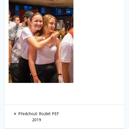
Navigace
Předchozí
Předchozí:
Rozlet PEF
pro
příspěvek:
2019