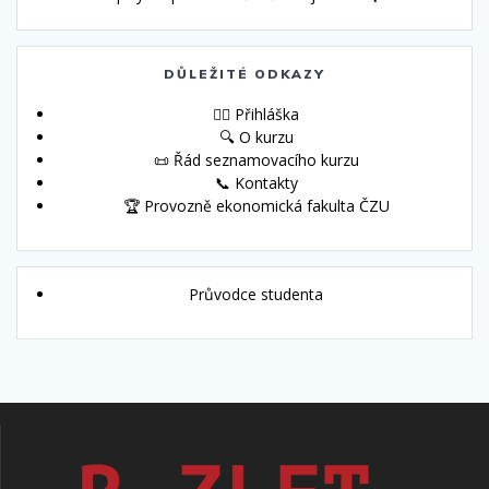
DŮLEŽITÉ ODKAZY
🙋‍♀️ Přihláška
🔍 O kurzu
📜 Řád seznamovacího kurzu
📞 Kontakty
🏆 Provozně ekonomická fakulta ČZU
Průvodce studenta