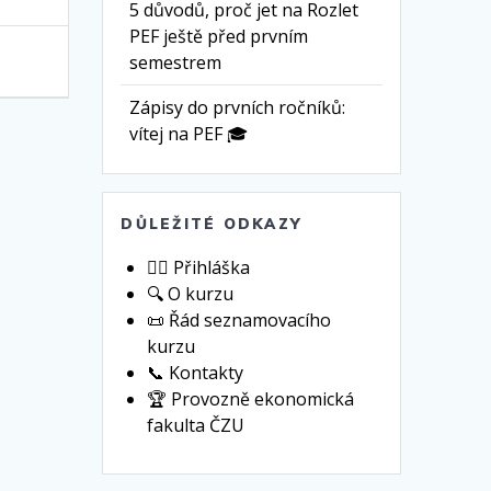
5 důvodů, proč jet na Rozlet
PEF ještě před prvním
semestrem
Zápisy do prvních ročníků:
vítej na PEF 🎓
DŮLEŽITÉ ODKAZY
🙋‍♀️ Přihláška
🔍 O kurzu
📜 Řád seznamovacího
kurzu
📞 Kontakty
🏆 Provozně ekonomická
fakulta ČZU