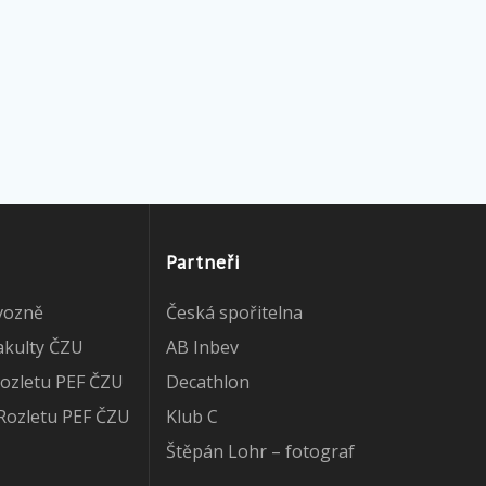
Partneři
vozně
Česká spořitelna
akulty ČZU
AB Inbev
ozletu PEF ČZU
Decathlon
Rozletu PEF ČZU
Klub C
Štěpán Lohr – fotograf