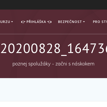
KURZU
👉 PŘIHLÁŠKA 👈
BEZPEČNOST
PRO S
_20200828_16473
poznej spolužáky - začni s náskokem