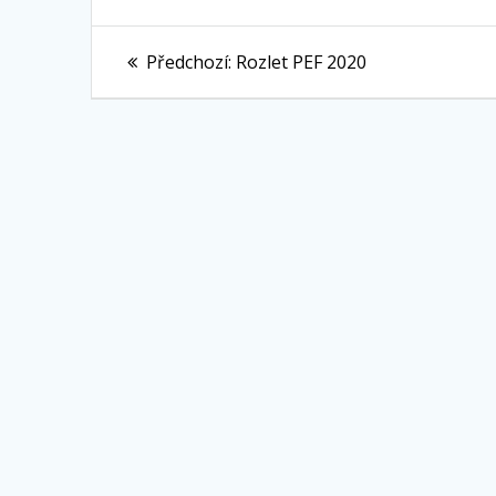
Navigace
Předchozí
Předchozí:
Rozlet PEF 2020
pro
příspěvek:
příspěvek