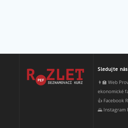
Sledujte nás
👨‍🏫 Web Pro
ekonomické f
👍 Facebook R
🌄 Instagram 