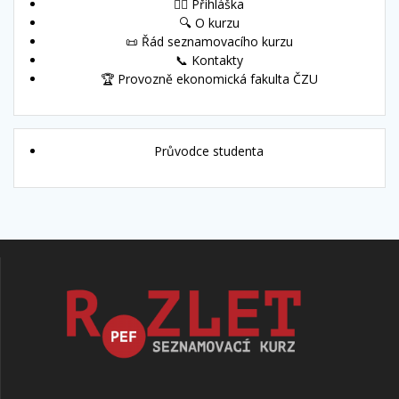
🙋‍♀️ Přihláška
🔍 O kurzu
📜 Řád seznamovacího kurzu
📞 Kontakty
🏆 Provozně ekonomická fakulta ČZU
Průvodce studenta