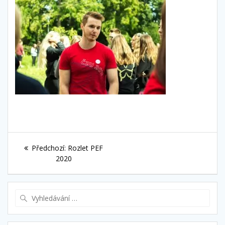
Navigace
Předchozí
Předchozí:
Rozlet PEF
pro
příspěvek:
2020
příspěvek
Vyhledat: