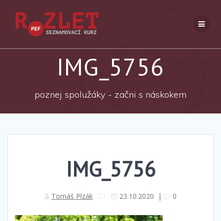
Přeskočit
na
obsah
IMG_5756
poznej spolužáky - začni s náskokem
IMG_5756
Tomáš Plzák
23.10.2020
|
0