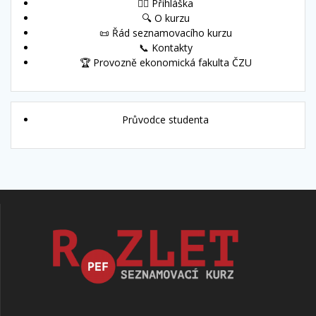
🙋‍♀️ Přihláška
🔍 O kurzu
📜 Řád seznamovacího kurzu
📞 Kontakty
🏆 Provozně ekonomická fakulta ČZU
Průvodce studenta