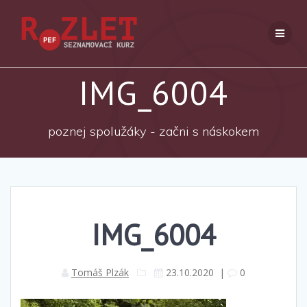
Přeskočit
na
obsah
IMG_6004
poznej spolužáky - začni s náskokem
IMG_6004
Tomáš Plzák
23.10.2020
|
0