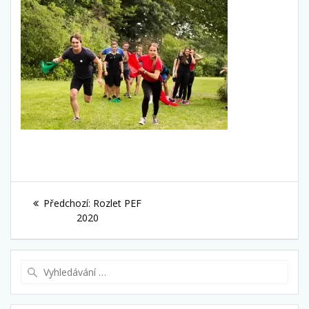
Navigace
Předchozí
Předchozí:
Rozlet PEF
pro
příspěvek:
2020
příspěvek
Vyhledat: