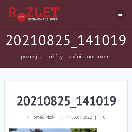
Přeskočit
na
obsah
20210825_141019
poznej spolužáky - začni s náskokem
20210825_141019
Tomáš Plzák
05.07.2022
|
0