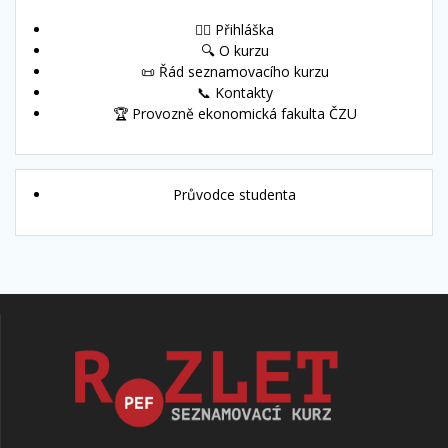
🙋‍♀️ Přihláška
🔍 O kurzu
📜 Řád seznamovacího kurzu
📞 Kontakty
🏆 Provozně ekonomická fakulta ČZU
Průvodce studenta