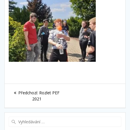
Navigace
Předchozí
Předchozí:
Rozlet PEF
pro
příspěvek:
2021
příspěvek
Vyhledat: