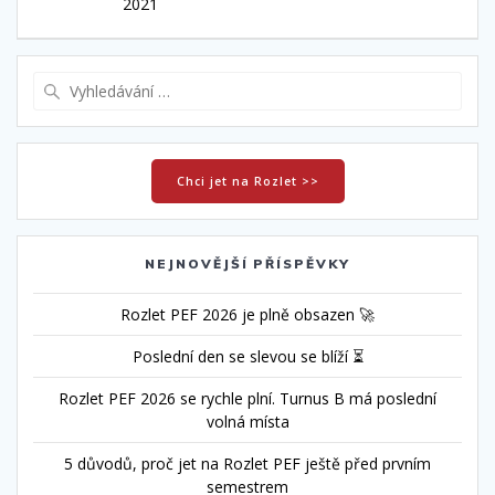
pro
příspěvek:
2021
příspěvek
Vyhledat:
Chci jet na Rozlet >>
NEJNOVĚJŠÍ PŘÍSPĚVKY
Rozlet PEF 2026 je plně obsazen 🚀
Poslední den se slevou se blíží ⏳
Rozlet PEF 2026 se rychle plní. Turnus B má poslední
volná místa
5 důvodů, proč jet na Rozlet PEF ještě před prvním
semestrem