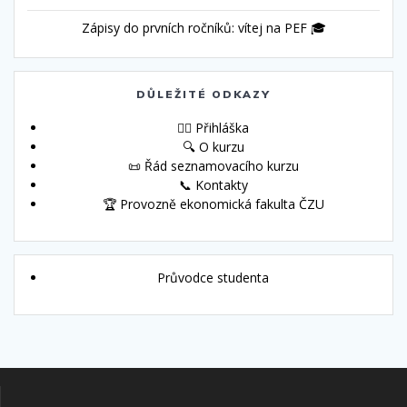
Zápisy do prvních ročníků: vítej na PEF 🎓
DŮLEŽITÉ ODKAZY
🙋‍♀️ Přihláška
🔍 O kurzu
📜 Řád seznamovacího kurzu
📞 Kontakty
🏆 Provozně ekonomická fakulta ČZU
Průvodce studenta