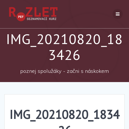
Přeskočit
na
obsah
IMG_20210820_18
3426
poznej spolužáky - začni s náskokem
IMG_20210820_1834