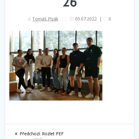
26
Tomáš Plzák
05.07.2022
|
0
Navigace
Předchozí
Předchozí:
Rozlet PEF