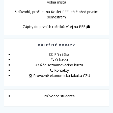
volná místa
5 důvodů, proč jet na Rozlet PEF ještě před prvním
semestrem
Zápisy do prvních ročníků: vítej na PEF 🎓
DŮLEŽITÉ ODKAZY
🙋‍♀️ Přihláška
🔍 O kurzu
📜 Řád seznamovacího kurzu
📞 Kontakty
🏆 Provozně ekonomická fakulta ČZU
Průvodce studenta