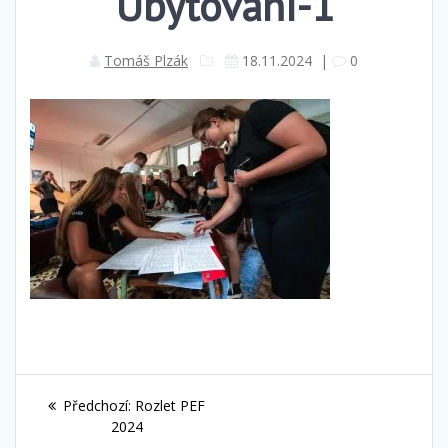
Ubytování-1
Tomáš Plzák
18.11.2024
|
0
Navigace
Předchozí
Předchozí:
Rozlet PEF
pro
příspěvek:
2024