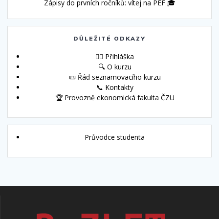
Zápisy do prvních ročníků: vítej na PEF 🎓
DŮLEŽITÉ ODKAZY
🙋‍♀️ Přihláška
🔍 O kurzu
📜 Řád seznamovacího kurzu
📞 Kontakty
🏆 Provozně ekonomická fakulta ČZU
Průvodce studenta