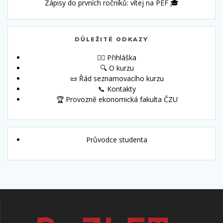
Zápisy do prvních ročníků: vítej na PEF 🎓
DŮLEŽITÉ ODKAZY
🙋‍♀️ Přihláška
🔍 O kurzu
📜 Řád seznamovacího kurzu
📞 Kontakty
🏆 Provozně ekonomická fakulta ČZU
Průvodce studenta