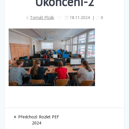
Ukončení-2
Tomáš Plzák
18.11.2024
|
0
Navigace
Předchozí
Předchozí:
Rozlet PEF
pro
příspěvek:
2024