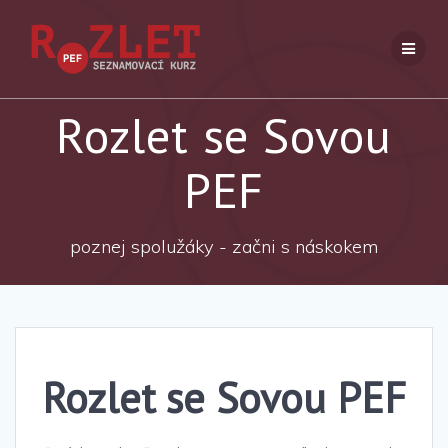
Přeskočit
na
obsah
Rozlet se Sovou
PEF
poznej spolužáky - začni s náskokem
Rozlet se Sovou PEF