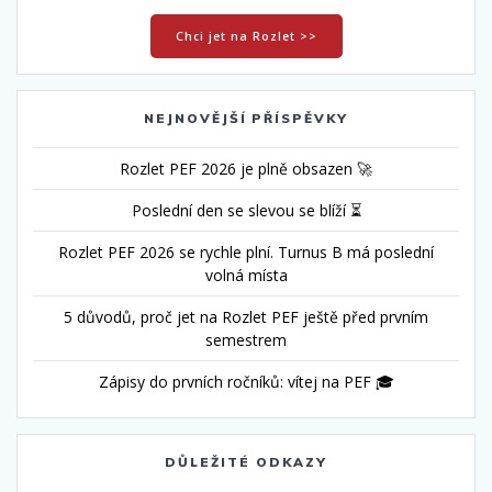
Chci jet na Rozlet >>
NEJNOVĚJŠÍ PŘÍSPĚVKY
Rozlet PEF 2026 je plně obsazen 🚀
Poslední den se slevou se blíží ⏳
Rozlet PEF 2026 se rychle plní. Turnus B má poslední
volná místa
5 důvodů, proč jet na Rozlet PEF ještě před prvním
semestrem
Zápisy do prvních ročníků: vítej na PEF 🎓
DŮLEŽITÉ ODKAZY