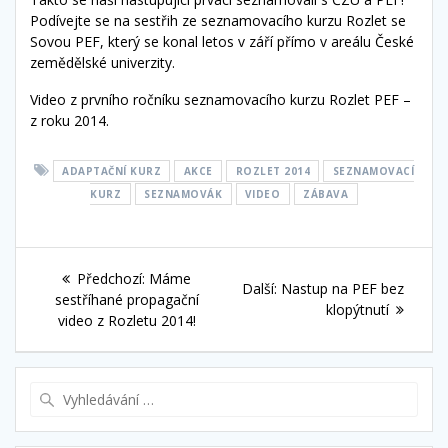
Podívejte se na sestřih ze seznamovacího kurzu Rozlet se
Sovou PEF, který se konal letos v září přímo v areálu České
zemědělské univerzity.
Video z prvního ročníku seznamovacího kurzu Rozlet PEF –
z roku 2014.
ADAPTAČNÍ KURZ
AKCE
ROZLET 2014
SEZNAMOVACÍ
KURZ
SEZNAMOVÁK
VIDEO
ZÁBAVA
Navigace
Předchozí
Předchozí:
Máme
Další
Další:
Nastup na PEF bez
pro
příspěvek:
sestříhané propagační
příspěvek:
klopýtnutí
video z Rozletu 2014!
příspěvek
Vyhledat: