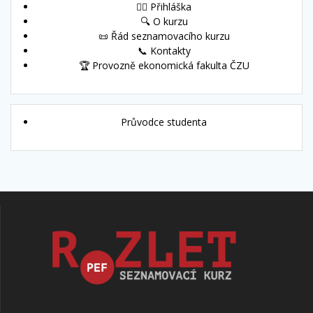
🙋‍♀️ Přihláška
🔍 O kurzu
📜 Řád seznamovacího kurzu
📞 Kontakty
🏆 Provozně ekonomická fakulta ČZU
Průvodce studenta