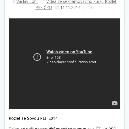
Václav Lohr
Videa ze seznamovacího kurzu Rozlet
PEF ČZU
11.11.2014
|
0
Rozlet se Sovou PEF 2014
Takto se naši nastupující prváci seznamovali s ČZU a PEF!