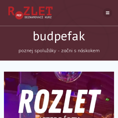
Přeskočit
na
obsah
budpefak
poznej spolužáky - začni s náskokem