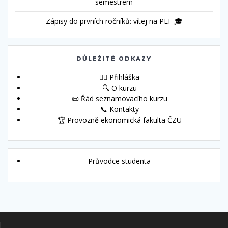
semestrem
Zápisy do prvních ročníků: vítej na PEF 🎓
DŮLEŽITÉ ODKAZY
🙋‍♀️ Přihláška
🔍 O kurzu
📜 Řád seznamovacího kurzu
📞 Kontakty
🏆 Provozně ekonomická fakulta ČZU
Průvodce studenta