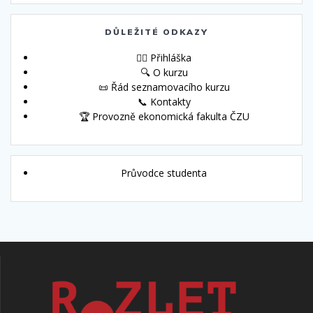
DŮLEŽITÉ ODKAZY
🙋‍♀️ Přihláška
🔍 O kurzu
📜 Řád seznamovacího kurzu
📞 Kontakty
🏆 Provozně ekonomická fakulta ČZU
Průvodce studenta