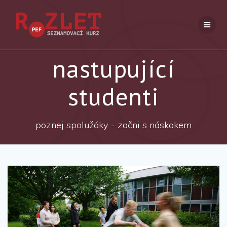
Přeskočit
na
obsah
nastupující
studenti
poznej spolužáky - začni s náskokem