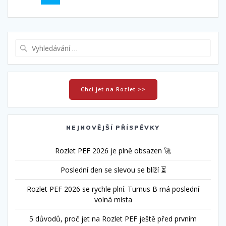
navigace
Vyhledat:
Chci jet na Rozlet >>
NEJNOVĚJŠÍ PŘÍSPĚVKY
Rozlet PEF 2026 je plně obsazen 🚀
Poslední den se slevou se blíží ⏳
Rozlet PEF 2026 se rychle plní. Turnus B má poslední
volná místa
5 důvodů, proč jet na Rozlet PEF ještě před prvním