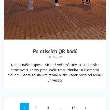
Po otiscích QR kódů
10.09.2025
Neboli naše bojovka. Sice až večerní aktivita, ale nejvíce
stmelovací. Letos jsme zvolili trasu zhruba 10 kilometrů
dlouhou, která se šla v relativně blízké vzdálenosti od areálu
univerzity
Příspěvek
Stránka
Stránka
Stránka
Stránka
1
2
3
…
13