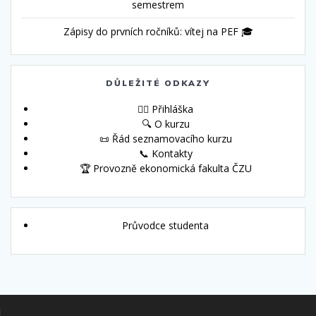
semestrem
Zápisy do prvních ročníků: vítej na PEF 🎓
DŮLEŽITÉ ODKAZY
🙋‍♀️ Přihláška
🔍 O kurzu
📜 Řád seznamovacího kurzu
📞 Kontakty
🏆 Provozně ekonomická fakulta ČZU
Průvodce studenta