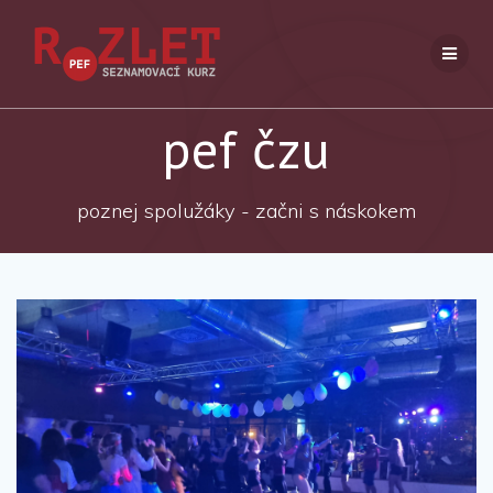
Přeskočit
na
obsah
pef čzu
poznej spolužáky - začni s náskokem