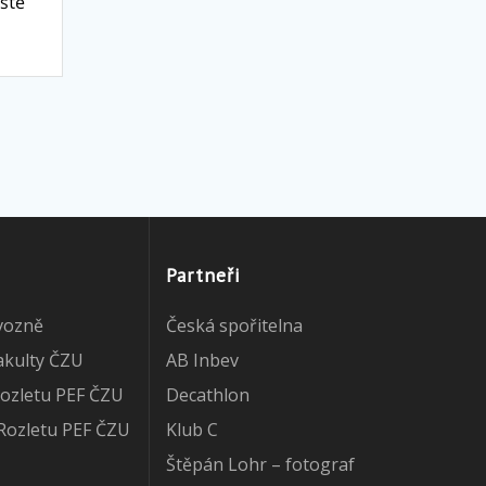
eště
Partneři
vozně
Česká spořitelna
akulty ČZU
AB Inbev
ozletu PEF ČZU
Decathlon
Rozletu PEF ČZU
Klub C
Štěpán Lohr – fotograf