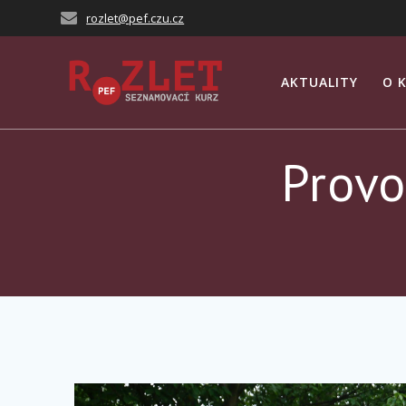
Přeskočit
rozlet@pef.czu.cz
na
obsah
AKTUALITY
O 
Provo