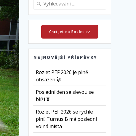
Vyhledat:
Chci jet na Rozlet >>
NEJNOVĚJŠÍ PŘÍSPĚVKY
Rozlet PEF 2026 je plně
obsazen 🚀
Poslední den se slevou se
blíží ⏳
Rozlet PEF 2026 se rychle
plní. Turnus B má poslední
volná místa