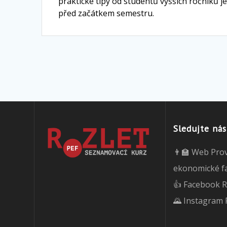
praktické tipy od studentů vyšších ročníků j
před začátkem semestru.
Sledujte nás
👨‍🏫 Web Pro
ekonomické f
👍 Facebook R
🌄 Instagram 