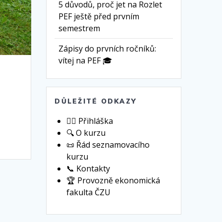
5 důvodů, proč jet na Rozlet
PEF ještě před prvním
semestrem
Zápisy do prvních ročníků:
vítej na PEF 🎓
DŮLEŽITÉ ODKAZY
🙋‍♀️ Přihláška
🔍 O kurzu
📜 Řád seznamovacího
kurzu
📞 Kontakty
🏆 Provozně ekonomická
fakulta ČZU