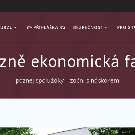
KURZU
👉 PŘIHLÁŠKA 👈
BEZPEČNOST
PRO S
zně ekonomická f
poznej spolužáky - začni s náskokem