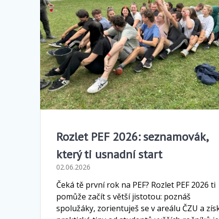
Rozlet PEF 2026: seznamovák,
který ti usnadní start
02.06.2026
Čeká tě první rok na PEF? Rozlet PEF 2026 ti
pomůže začít s větší jistotou: poznáš
spolužáky, zorientuješ se v areálu ČZU a zís