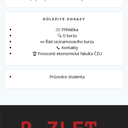
DŮLEŽITÉ ODKAZY
🙋‍♀️ Přihláška
🔍 O kurzu
📜 Řád seznamovacího kurzu
📞 Kontakty
🏆 Provozně ekonomická fakulta ČZU
Průvodce studenta