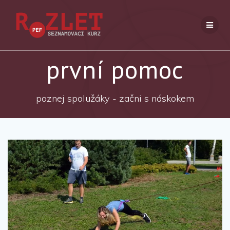
Přeskočit
na
obsah
první pomoc
poznej spolužáky - začni s náskokem