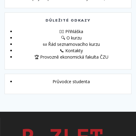
DŮLEŽITÉ ODKAZY
🙋‍♀️ Přihláška
🔍 O kurzu
📜 Řád seznamovacího kurzu
📞 Kontakty
🏆 Provozně ekonomická fakulta ČZU
Průvodce studenta