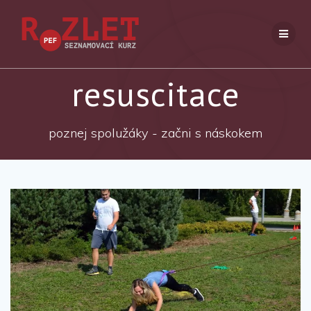
Přeskočit
na
obsah
resuscitace
poznej spolužáky - začni s náskokem