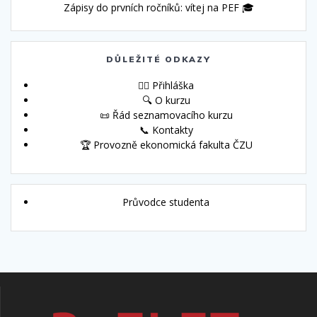
Zápisy do prvních ročníků: vítej na PEF 🎓
DŮLEŽITÉ ODKAZY
🙋‍♀️ Přihláška
🔍 O kurzu
📜 Řád seznamovacího kurzu
📞 Kontakty
🏆 Provozně ekonomická fakulta ČZU
Průvodce studenta