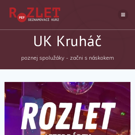
Přeskočit
na
obsah
UK Kruháč
poznej spolužáky - začni s náskokem