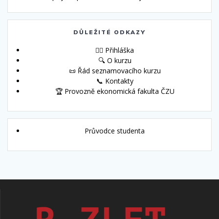
DŮLEŽITÉ ODKAZY
🙋‍♀️ Přihláška
🔍 O kurzu
📜 Řád seznamovacího kurzu
📞 Kontakty
🏆 Provozně ekonomická fakulta ČZU
Průvodce studenta