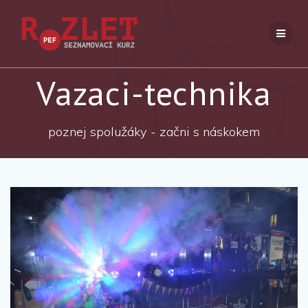
Přeskočit
na
obsah
Vazaci-technika
poznej spolužáky - začni s náskokem