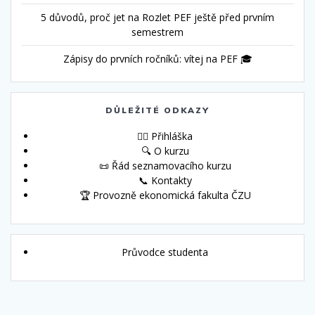
5 důvodů, proč jet na Rozlet PEF ještě před prvním
semestrem
Zápisy do prvních ročníků: vítej na PEF 🎓
DŮLEŽITÉ ODKAZY
🙋‍♀️ Přihláška
🔍 O kurzu
📜 Řád seznamovacího kurzu
📞 Kontakty
🏆 Provozně ekonomická fakulta ČZU
Průvodce studenta