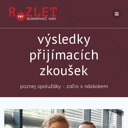
Přeskočit
na
obsah
výsledky
přijímacích
zkoušek
poznej spolužáky - začni s náskokem