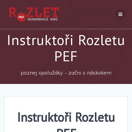
Přeskočit
na
obsah
Instruktoři Rozletu
PEF
poznej spolužáky - začni s náskokem
Instruktoři Rozletu