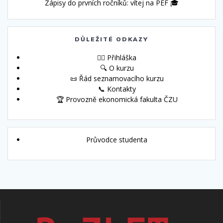
Zápisy do prvních ročníků: vítej na PEF 🎓
DŮLEŽITÉ ODKAZY
🙋‍♀️ Přihláška
🔍 O kurzu
📜 Řád seznamovacího kurzu
📞 Kontakty
🏆 Provozně ekonomická fakulta ČZU
Průvodce studenta