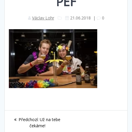
PEF
Václav Lohr
21.06.2018
|
0
Navigace
Předchozí
Předchozí:
Už na tebe
pro
příspěvek:
čekáme!