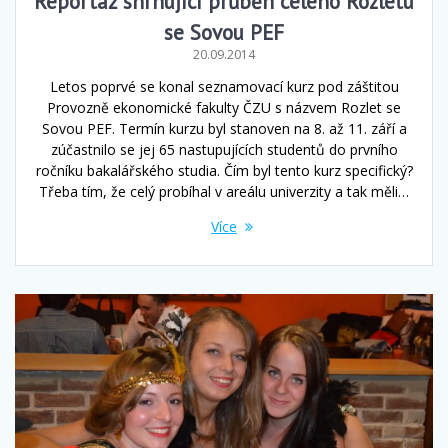
Reportáž shrnující průběh celého Rozletu
se Sovou PEF
20.09.2014
Letos poprvé se konal seznamovací kurz pod záštitou
Provozně ekonomické fakulty ČZU s názvem Rozlet se
Sovou PEF. Termín kurzu byl stanoven na 8. až 11. září a
zúčastnilo se jej 65 nastupujících studentů do prvního
ročníku bakalářského studia. Čím byl tento kurz specifický?
Třeba tím, že celý probíhal v areálu univerzity a tak měli…
Více