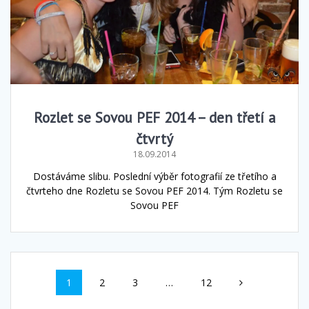
Rozlet se Sovou PEF 2014 – den třetí a
čtvrtý
18.09.2014
Dostáváme slibu. Poslední výběr fotografií ze třetího a
čtvrteho dne Rozletu se Sovou PEF 2014. Tým Rozletu se
Sovou PEF
Příspěvek
Stránka
Stránka
Stránka
Stránka
1
2
3
…
12
navigace