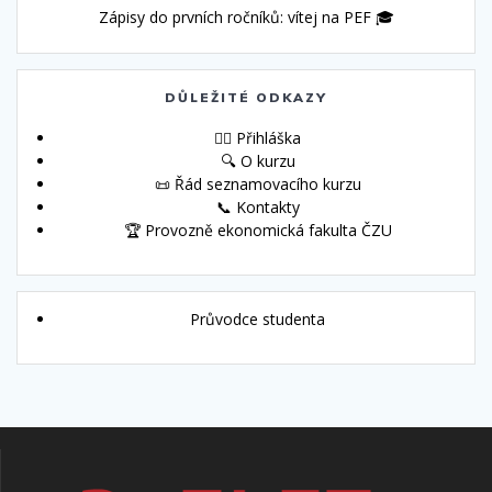
Zápisy do prvních ročníků: vítej na PEF 🎓
DŮLEŽITÉ ODKAZY
🙋‍♀️ Přihláška
🔍 O kurzu
📜 Řád seznamovacího kurzu
📞 Kontakty
🏆 Provozně ekonomická fakulta ČZU
Průvodce studenta