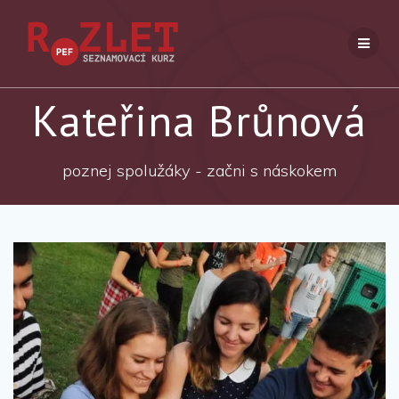
Přeskočit
na
obsah
Kateřina Brůnová
poznej spolužáky - začni s náskokem