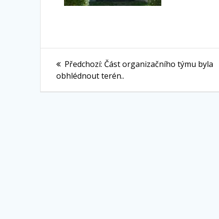
Navigace
Předchozí
Předchozí:
Část organizačního týmu byla
pro
příspěvek:
obhlédnout terén..
příspěvek