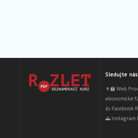
Sledujte nás
👨‍🏫 Web Pro
ekonomické f
👍 Facebook R
🌄 Instagram 