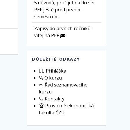
5 důvodů, proč jet na Rozlet
PEF ještě před prvním
semestrem
Zápisy do prvních ročníků:
vítej na PEF 🎓
DŮLEŽITÉ ODKAZY
🙋‍♀️ Přihláška
🔍 O kurzu
📜 Řád seznamovacího
kurzu
📞 Kontakty
🏆 Provozně ekonomická
fakulta ČZU