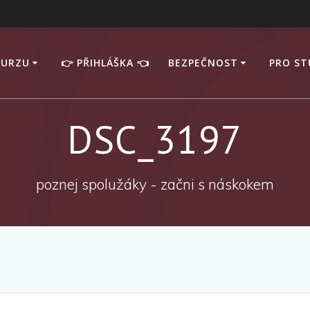
KURZU
👉 PŘIHLÁŠKA 👈
BEZPEČNOST
PRO S
DSC_3197
poznej spolužáky - začni s náskokem