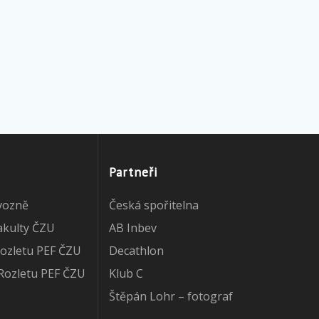
Partneři
vozně
Česká spořitelna
akulty ČZU
AB Inbev
ozletu PEF ČZU
Decathlon
Rozletu PEF ČZU
Klub C
Štěpán Lohr – fotograf