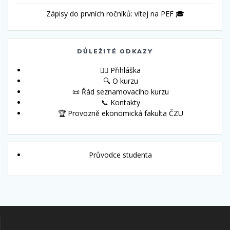
Zápisy do prvních ročníků: vítej na PEF 🎓
DŮLEŽITÉ ODKAZY
🙋‍♀️ Přihláška
🔍 O kurzu
📜 Řád seznamovacího kurzu
📞 Kontakty
🏆 Provozně ekonomická fakulta ČZU
Průvodce studenta