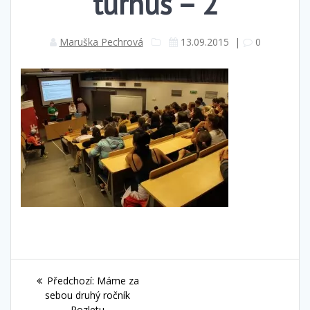
turnus – 2
Maruška Pechrová
13.09.2015
|
0
Navigace
Předchozí
Předchozí:
Máme za
pro
příspěvek:
sebou druhý ročník
Rozletu