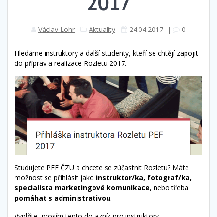
2017
Václav Lohr
Aktuality
24.04.2017
|
0
Hledáme instruktory a další studenty, kteří se chtějí zapojit
do příprav a realizace Rozletu 2017.
Studujete PEF ČZU a chcete se zúčastnit Rozletu? Máte
možnost se přihlásit jako
instruktor/ka, fotograf/ka,
specialista marketingové komunikace
, nebo třeba
pomáhat s administrativou
.
Vyplňte, prosím
tento dotazník pro instruktory
.