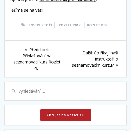
Těšíme se na vás!
INSTRUKTOŘI
ROZLET 2017
ROZLET PEF
Navigace
Předchozí
Předchozí:
Další
Další:
Co říkají naši
pro
příspěvek:
Přihlašování na
příspěvek:
instruktoři o
seznamovací kurz Rozlet
seznamovacím kurzu?
příspěvek
PEF
Vyhledat:
Chci jet na Rozlet >>