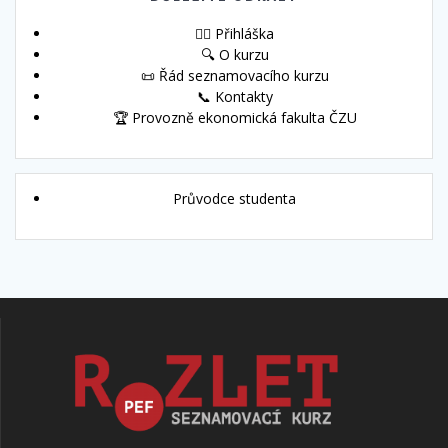
🙋‍♀️ Přihláška
🔍 O kurzu
📜 Řád seznamovacího kurzu
📞 Kontakty
🏆 Provozně ekonomická fakulta ČZU
Průvodce studenta