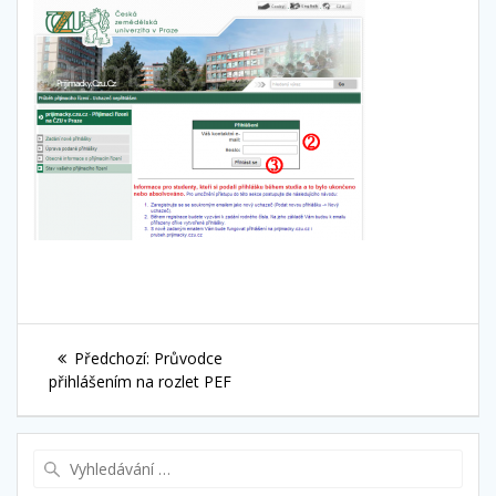
Navigace
Předchozí
Předchozí:
Průvodce
pro
příspěvek:
přihlášením na rozlet PEF
příspěvek
Vyhledat: