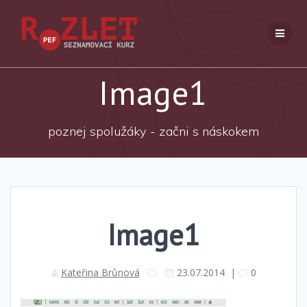
Přeskočit
na
obsah
Image1
poznej spolužáky - začni s náskokem
Image1
Kateřina Brůnová
23.07.2014
|
0