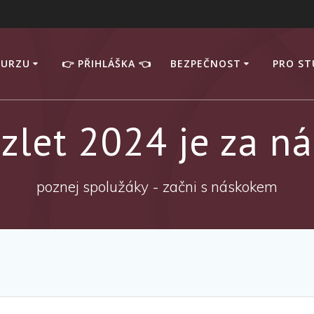
KURZU
👉 PŘIHLÁŠKA 👈
BEZPEČNOST
PRO S
zlet 2024 je za n
poznej spolužáky - začni s náskokem