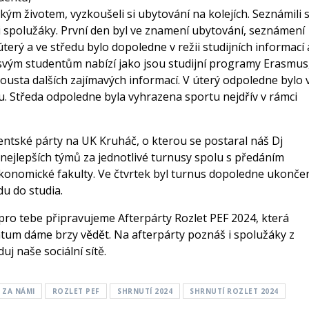
kým životem, vyzkoušeli si ubytování na kolejích. Seznámili 
mi spolužáky. První den byl ve znamení ubytování, seznámení
úterý a ve středu bylo dopoledne v režii studijních informací 
svým studentům nabízí jako jsou studijní programy Erasmus
ousta dalších zajímavých informací. V úterý odpoledne bylo 
. Středa odpoledne byla vyhrazena sportu nejdřív v rámci
entské párty na UK Kruháč, o kterou se postaral náš Dj
 nejlepších týmů za jednotlivé turnusy spolu s předáním
konomické fakulty. Ve čtvrtek byl turnus dopoledne ukonče
du do studia.
 pro tebe připravujeme Afterpárty Rozlet PEF 2024, která
tum dáme brzy vědět. Na afterpárty poznáš i spolužáky z
j naše sociální sítě.
 ZA NÁMI
ROZLET PEF
SHRNUTÍ 2024
SHRNUTÍ ROZLET 2024