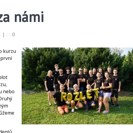
 za námi
4
|
0
ho kurzu
 první
plot
zu,
lu nebo
 Druhý
sným
 můžeme
dentů,