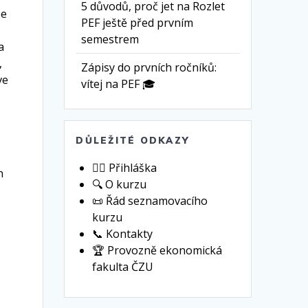
5 důvodů, proč jet na Rozlet
se
PEF ještě před prvním
semestrem
a
,
Zápisy do prvních ročníků:
ve
vítej na PEF 🎓
DŮLEŽITÉ ODKAZY
🙋‍♀️ Přihláška
n
🔍 O kurzu
📜 Řád seznamovacího
kurzu
📞 Kontakty
🏆 Provozně ekonomická
fakulta ČZU