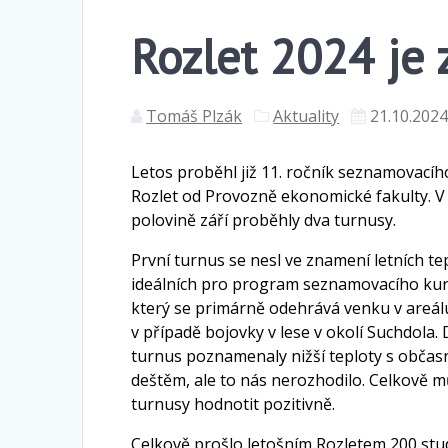
Rozlet 2024 je
Tomáš Plzák
Aktuality
21.10.202
Letos proběhl již 11. ročník seznamovací
Rozlet od Provozně ekonomické fakulty. V
polovině září proběhly dva turnusy.
První turnus se nesl ve znamení letních te
ideálních pro program seznamovacího kur
který se primárně odehrává venku v areá
v případě bojovky v lese v okolí Suchdola.
turnus poznamenaly nižší teploty s obča
deštěm, ale to nás nerozhodilo. Celkově
turnusy hodnotit pozitivně.
Celkově prošlo letošním Rozletem 200 stu