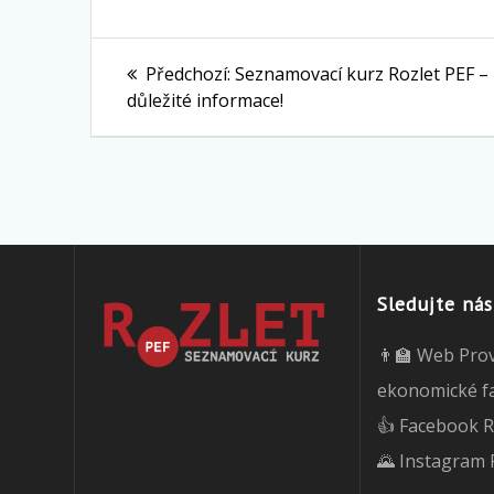
Navigace
Předchozí
Předchozí:
Seznamovací kurz Rozlet PEF –
pro
příspěvek:
důležité informace!
příspěvek
Sledujte nás
👨‍🏫 Web Pro
ekonomické f
👍 Facebook R
🌄 Instagram 