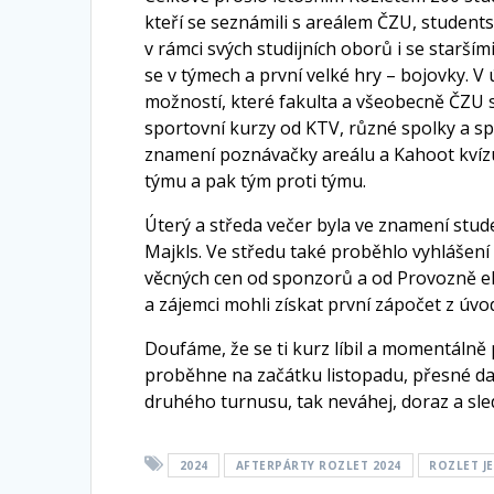
kteří se seznámili s areálem ČZU, students
v rámci svých studijních oborů i se starší
se v týmech a první velké hry – bojovky. V 
možností, které fakulta a všeobecně ČZU 
sportovní kurzy od KTV, různé spolky a sp
znamení poznávačky areálu a Kahoot kvízu
týmu a pak tým proti týmu.
Úterý a středa večer byla ve znamení stud
Majkls. Ve středu také proběhlo vyhlášení
věcných cen od sponzorů a od Provozně e
a zájemci mohli získat první zápočet z úvo
Doufáme, že se ti kurz líbil a momentálně
proběhne na začátku listopadu, přesné da
druhého turnusu, tak neváhej, doraz a sledu
2024
AFTERPÁRTY ROZLET 2024
ROZLET JE