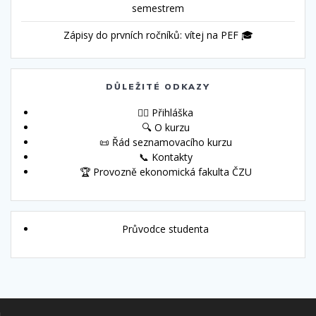
semestrem
Zápisy do prvních ročníků: vítej na PEF 🎓
DŮLEŽITÉ ODKAZY
🙋‍♀️ Přihláška
🔍 O kurzu
📜 Řád seznamovacího kurzu
📞 Kontakty
🏆 Provozně ekonomická fakulta ČZU
Průvodce studenta