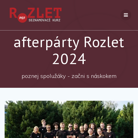
Přeskočit
na
obsah
afterpárty Rozlet
2024
poznej spolužáky - začni s náskokem